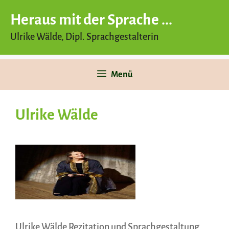
Heraus mit der Sprache ...
Ulrike Wälde, Dipl. Sprachgestalterin
Zum
Menü
Inhalt
springen
Ulrike Wälde
Ulrike Wälde Rezitation und Sprachgestaltung