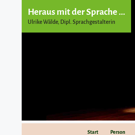
Heraus mit der Sprache ...
Ulrike Wälde, Dipl. Sprachgestalterin
Zum
Start
Person